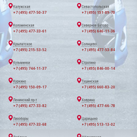
Калужская
Севастопольская
+7 (495) 477-50-37
+7 (495) 151-89-70
Коломенская
Северное Бутово
+7 (495) 477-33-61
+7 (495) 646-11-36
Крылатское
Солнцево
+7 (495) 215-53-52
+7 (495) 477-53-84
Кузьминки
Строгино
+7 (495) 744-11-37
+7 (495) 846-00-14
Куркино
Тушинская
+7 (495) 150-09-17
+7 (495) 660-83-20
Ленинский пр-т
Ховрино
+7 (495) 477-33-82
+7 (495) 477-66-78
Лихоборы
Царицыно
+7 (495) 477-33-68
+7 (495) 513-13-02