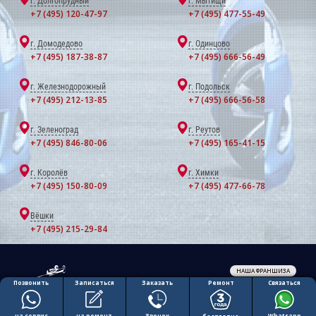
г. Долгопрудный
г. Мытищи
+7 (495) 120-47-97
+7 (495) 477-55-49
г. Домодедово
г. Одинцово
+7 (495) 187-38-87
+7 (495) 666-56-49
г. Железнодорожный
г. Подольск
+7 (495) 212-13-85
+7 (495) 666-56-58
г. Зеленоград
г. Реутов
+7 (495) 846-80-06
+7 (495) 165-41-15
г. Королёв
г. Химки
+7 (495) 150-80-09
+7 (495) 477-66-78
Вёшки
+7 (495) 215-29-84
НАША ФРАНШИЗА
Обработка персональных данных
Ремонт
Позвонить
Заказать
Связаться
Записаться
Политика конфиденциальности
Полезная информация
на ремонт
на сервис
Звонок
Whatsapp