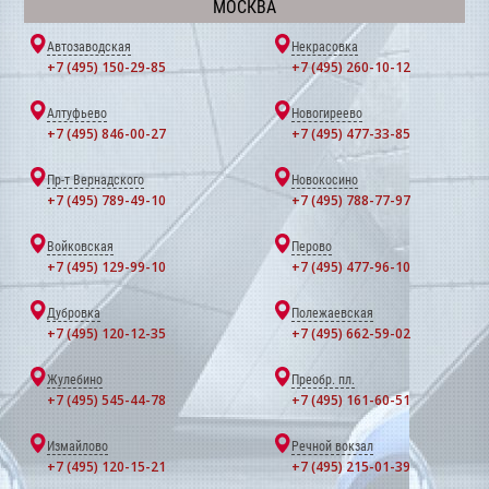
МОСКВА
Автозаводская
Некрасовка
+7 (495) 150-29-85
+7 (495) 260-10-12
Алтуфьево
Новогиреево
+7 (495) 846-00-27
+7 (495) 477-33-85
Пр-т Вернадского
Новокосино
+7 (495) 789-49-10
+7 (495) 788-77-97
Войковская
Перово
+7 (495) 129-99-10
+7 (495) 477-96-10
Дубровка
Полежаевская
+7 (495) 120-12-35
+7 (495) 662-59-02
Жулебино
Преобр. пл.
+7 (495) 545-44-78
+7 (495) 161-60-51
Измайлово
Речной вокзал
+7 (495) 120-15-21
+7 (495) 215-01-39