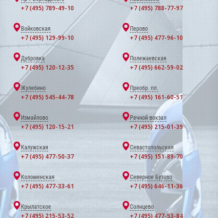
+7 (495) 789-49-10
+7 (495) 788-77-97
Войковская
Перово
+7 (495) 129-99-10
+7 (495) 477-96-10
Дубровка
Полежаевская
+7 (495) 120-12-35
+7 (495) 662-59-02
Жулебино
Преобр. пл.
+7 (495) 545-44-78
+7 (495) 161-60-51
Измайлово
Речной вокзал
+7 (495) 120-15-21
+7 (495) 215-01-39
Калужская
Севастопольская
+7 (495) 477-50-37
+7 (495) 151-89-70
Коломенская
Северное Бутово
+7 (495) 477-33-61
+7 (495) 646-11-36
Крылатское
Солнцево
+7 (495) 215-53-52
+7 (495) 477-53-84