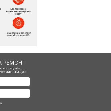
а
Без преписок и
навязывания ненужных
работ
Наши станции работают
по всей Москве и МО
А РЕМОНТ
агностику а/м
чек-листа на руки
ых