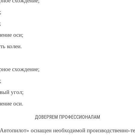
рное схождение;
;
;
ение оси;
ть колеи.
рное схождение;
;
вый угол;
ение оси.
ДОВЕРЯЕМ ПРОФЕССИОНАЛАМ
«Автопилот» оснащен необходимой производственно-т