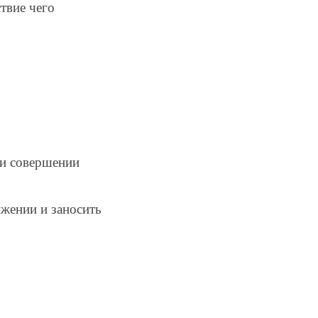
твие чего
ри совершении
ижении и заносить