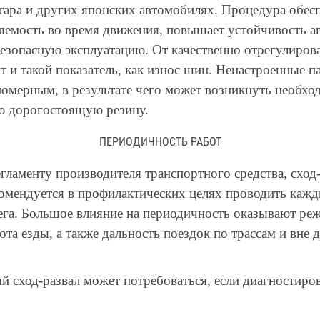
тара и других японских автомобилях. Процедура обес
емость во время движения, повышает устойчивость авт
безопасную эксплуатацию. От качественно отрегулиров
т и такой показатель, как износ шин. Ненастроенные 
омерным, в результате чего может возникнуть необхо
ю дорогостоящую резину.
ПЕРИОДИЧНОСТЬ РАБОТ
гламенту производителя транспортного средства, сход
омендуется в профилактических целях проводить кажд
га. Большое влияние на периодичность оказывают ре
тота езды, а также дальность поездок по трассам и вне
й сход-развал может потребоваться, если диагностир