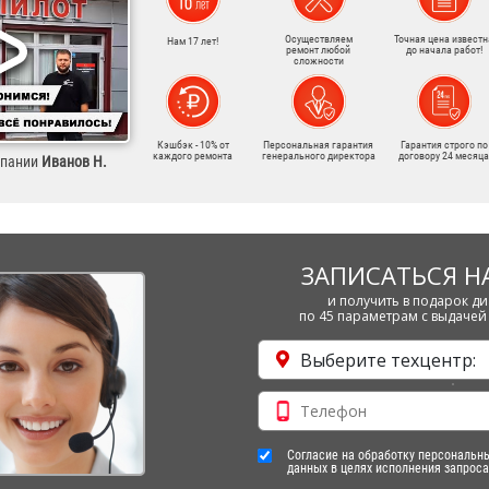
Осуществляем
Точная цена известн
Нам 17 лет!
ремонт любой
до начала работ!
сложности
Кэшбэк - 10% от
Персональная гарантия
Гарантия строго по
каждого ремонта
генерального директора
договору 24 месяца
мпании
Иванов Н.
ЗАПИСАТЬСЯ Н
и получить в подарок ди
по 45 параметрам с выдачей 
Выберите техцентр:
Согласие на обработку персональн
данных в целях исполнения запроса