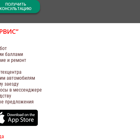
ПОЛУЧИТЬ
КОНСУЛЬТАЦИЮ
РВИС”
бот
ми баллами
ние и ремонт
техцентра
оим автомобилям
у заезду
росы в мессенджере
дству
ые предложения
да