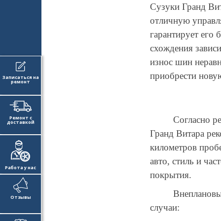
Сузуки Гранд Ви
отличную управля
гарантирует его 
схождения зависи
износ шин неравн
приобрести нову
Записаться на
ремонт
Ремонт с
Согласно ре
доставкой
Гранд Витара рек
километров пробе
авто, стиль и час
Работа у нас
покрытия.
Внеплановы
Отзывы
случаи: