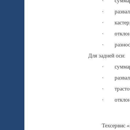
·
сумма
·
развал
·
кастер
·
отклон
·
разнос
Для задней оси:
·
сумма
·
развал
·
трасто
·
отклон
Техсервис 