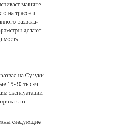
печивает машине
о на трассе и
анного развала-
параметры делают
димость
-развал на Сузуки
ые 15-30 тысяч
жим эксплуатации
 дорожного
ованы следующие