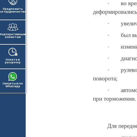
·
во вре
Предложить
деформировались
сотрудничество
·
увелич
·
был в
Корпоративным
клиентам
·
измен
·
диагн
Оплата в
рассрочку
·
рулев
поворота;
Связаться по
Whatsapp
·
автом
при торможении.
Для передне