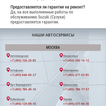
Предоставляется ли гарантия на ремонт?
Да, на все выполненные работы по
обслуживанию Suzuki (Сузуки)
предоставляется гарантия.
НАШИ АВТОСЕРВИСЫ
МОСКВА
Автозаводская
Некрасовка
+7 (495) 150-29-85
+7 (495) 260-10-12
Алтуфьево
Новогиреево
+7 (495) 846-00-27
+7 (495) 477-33-85
Пр-т Вернадского
Новокосино
+7 (495) 789-49-10
+7 (495) 788-77-97
Войковская
Перово
+7 (495) 129-99-10
+7 (495) 477-96-10