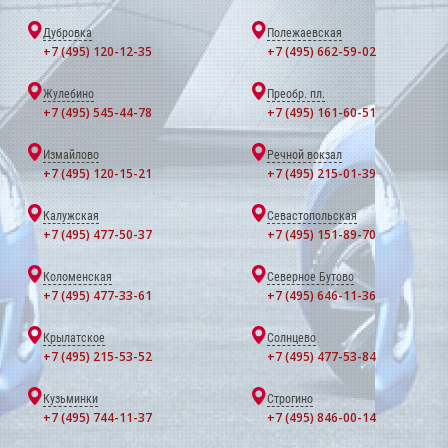
Дубровка
Полежаевская
+7 (495) 120-12-35
+7 (495) 662-59-02
Жулебино
Преобр. пл.
+7 (495) 545-44-78
+7 (495) 161-60-51
Измайлово
Речной вокзал
+7 (495) 120-15-21
+7 (495) 215-01-39
Калужская
Севастопольская
+7 (495) 477-50-37
+7 (495) 151-89-70
Коломенская
Северное Бутово
+7 (495) 477-33-61
+7 (495) 646-11-36
Крылатское
Солнцево
+7 (495) 215-53-52
+7 (495) 477-53-84
Кузьминки
Строгино
+7 (495) 744-11-37
+7 (495) 846-00-14