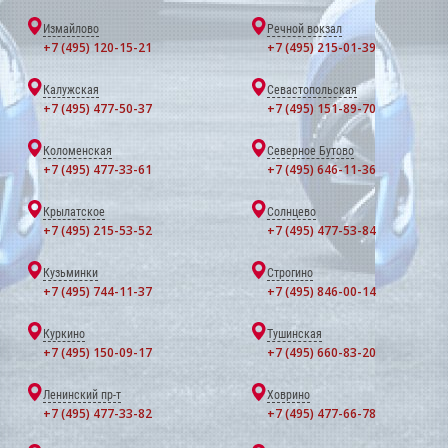
Измайлово
Речной вокзал
+7 (495) 120-15-21
+7 (495) 215-01-39
Калужская
Севастопольская
+7 (495) 477-50-37
+7 (495) 151-89-70
Коломенская
Северное Бутово
+7 (495) 477-33-61
+7 (495) 646-11-36
Крылатское
Солнцево
+7 (495) 215-53-52
+7 (495) 477-53-84
Кузьминки
Строгино
+7 (495) 744-11-37
+7 (495) 846-00-14
Куркино
Тушинская
+7 (495) 150-09-17
+7 (495) 660-83-20
Ленинский пр-т
Ховрино
+7 (495) 477-33-82
+7 (495) 477-66-78