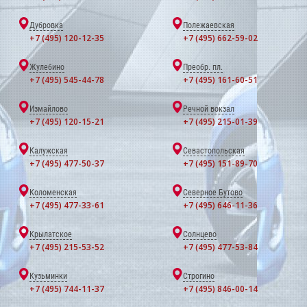
Дубровка
Полежаевская
+7 (495) 120-12-35
+7 (495) 662-59-02
Жулебино
Преобр. пл.
+7 (495) 545-44-78
+7 (495) 161-60-51
Измайлово
Речной вокзал
+7 (495) 120-15-21
+7 (495) 215-01-39
Калужская
Севастопольская
+7 (495) 477-50-37
+7 (495) 151-89-70
Коломенская
Северное Бутово
+7 (495) 477-33-61
+7 (495) 646-11-36
Крылатское
Солнцево
+7 (495) 215-53-52
+7 (495) 477-53-84
Кузьминки
Строгино
+7 (495) 744-11-37
+7 (495) 846-00-14