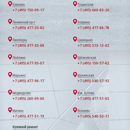
Куркино
Тушинская
+7 (495) 150-09-17
+7 (495) 660-83-20
Ленинский пр-т
Ховрино
+7 (495) 477-33-82
+7 (495) 477-66-78
Лихоборы
Царицыно
+7 (495) 477-33-68
+7 (495) 513-13-02
Люблино
Щёлковская
+7 (495) 677-95-07
+7 (495) 150-57-62
Марьино
Щукинская
+7 (495) 477-96-17
+7 (495) 540-57-93
Медведково
Юж. Бутово
+7 (495) 260-09-60
+7 (495) 477-51-03
Митино
Ясенево
+7 (495) 477-51-19
+7 (495) 540-53-11
Кузовной ремонт