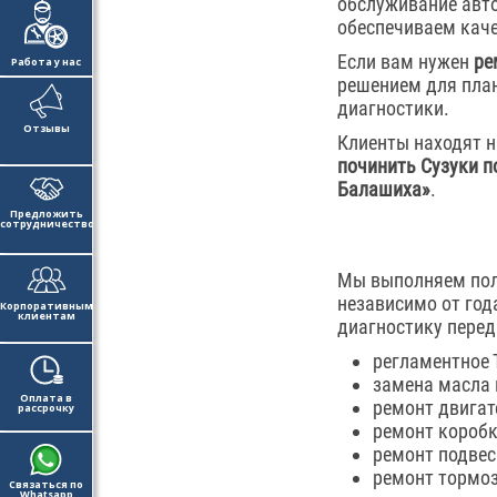
обслуживание авт
обеспечиваем каче
Если вам нужен
ре
Работа у нас
решением для план
диагностики.
Отзывы
Клиенты находят н
починить Сузуки п
Балашиха»
.
Предложить
сотрудничество
Мы выполняем пол
независимо от год
Корпоративным
клиентам
диагностику перед
регламентное Т
замена масла 
Оплата в
ремонт двигат
рассрочку
ремонт коробк
ремонт подвес
ремонт тормоз
Связаться по
Whatsapp