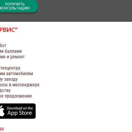
ПОЛУЧИТЬ
КОНСУЛЬТАЦИЮ
РВИС”
бот
ми баллами
ние и ремонт
техцентра
оим автомобилям
у заезду
росы в мессенджере
дству
ые предложения
да