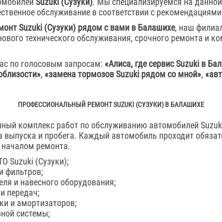
омобилей
Suzuki (Сузуки)
. Мы специализируемся на данной
ственное обслуживание в соответствии с рекомендациями
монт Suzuki (Сузуки) рядом с вами в Балашихе
, наш филиа
ового технического обслуживания, срочного ремонта и к
ас по голосовым запросам:
«Алиса, где сервис Suzuki в Ба
облизости»
,
«замена тормозов Suzuki рядом со мной»
,
«авт
ПРОФЕССИОНАЛЬНЫЙ РЕМОНТ SUZUKI (СУЗУКИ) В БАЛАШИХЕ
ный комплекс работ по обслуживанию автомобилей Suzuki
а выпуска и пробега. Каждый автомобиль проходит обяза
 началом ремонта.
О Suzuki (Сузуки);
и фильтров;
еля и навесного оборудования;
и передач;
ки и амортизаторов;
ной системы;