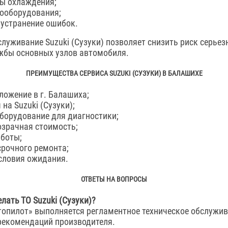
ы охлаждения;
ооборудования;
 устранение ошибок.
луживание Suzuki (Сузуки) позволяет снизить риск серье
жбы основных узлов автомобиля.
ПРЕИМУЩЕСТВА СЕРВИСА SUZUKI (СУЗУКИ) В БАЛАШИХЕ
ложение в г. Балашиха;
на Suzuki (Сузуки);
борудование для диагностики;
озрачная стоимость;
аботы;
рочного ремонта;
словия ожидания.
ОТВЕТЫ НА ВОПРОСЫ
лать ТО Suzuki (Сузуки)?
топилот» выполняется регламентное техническое обслужив
 рекомендаций производителя.