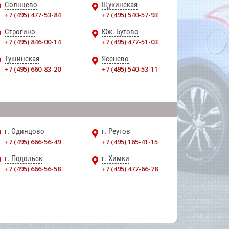
Солнцево
Щукинская
+7 (495) 477-53-84
+7 (495) 540-57-93
Строгино
Юж. Бутово
+7 (495) 846-00-14
+7 (495) 477-51-03
Тушинская
Ясенево
+7 (495) 660-83-20
+7 (495) 540-53-11
г. Одинцово
г. Реутов
+7 (495) 666-56-49
+7 (495) 165-41-15
г. Подольск
г. Химки
+7 (495) 666-56-58
+7 (495) 477-66-78