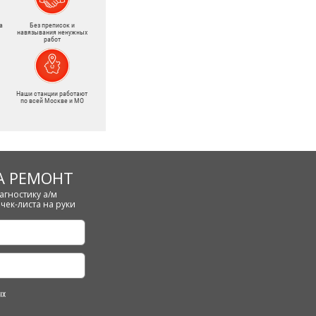
а
Без преписок и
навязывания ненужных
работ
Наши станции работают
по всей Москве и МО
А РЕМОНТ
агностику а/м
чек-листа на руки
ых