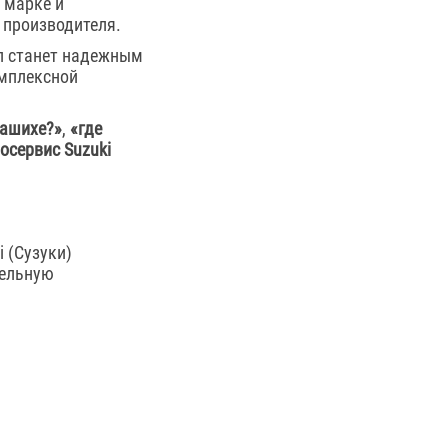
 марке и
 производителя.
л станет надежным
омплексной
лашихе?»
,
«где
осервис Suzuki
 (Сузуки)
тельную