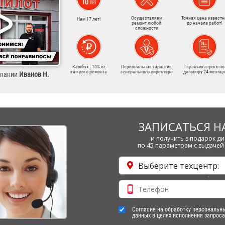
Осуществляем
Точная цена известн
Нам 17 лет!
ремонт любой
до начала работ!
сложности
Кэшбэк - 10% от
Персональная гарантия
Гарантия строго по
каждого ремонта
генерального директора
договору 24 месяца
мпании
Иванов Н.
ЗАПИСАТЬСЯ Н
и получить в подарок ди
по 45 параметрам с выдачей 
Выберите техцентр:
Согласие на обработку персональн
данных в целях исполнения запроса