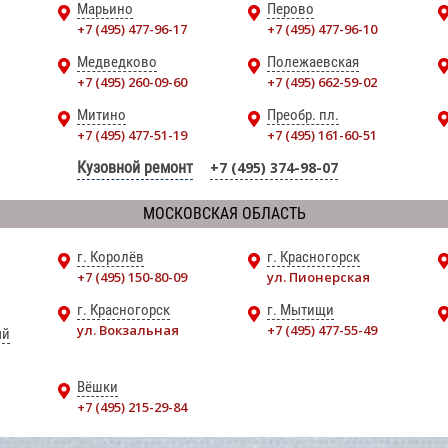
Марьино
Перово
+7 (495) 477-96-17
+7 (495) 477-96-10
Медведково
Полежаевская
+7 (495) 260-09-60
+7 (495) 662-59-02
Митино
Преобр. пл.
+7 (495) 477-51-19
+7 (495) 161-60-51
Кузовной ремонт
+7 (495) 374-98-07
МОСКОВСКАЯ ОБЛАСТЬ
г. Королёв
г. Красногорск
+7 (495) 150-80-09
ул. Пионерская
г. Красногорск
г. Мытищи
ул. Вокзальная
+7 (495) 477-55-49
ый
Вёшки
+7 (495) 215-29-84