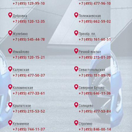
+7 (495) 129-99-10
+7 (495) 477-96-10
Дубровка
Полежаевская
+7 (495) 120-12-35
+7 (495) 662-59-02
Жулебино
Преобр. пл.
+7 (495) 545-44-78
+7 (495) 161-60-51
Измайлово
Речной вокзал
+7 (495) 120-15-21
+7 (495) 215-01-39
Калужская
Севастопольская
+7 (495) 477-50-37
+7 (495) 151-89-70
Коломенская
Северное Бутово
+7 (495) 477-33-61
+7 (495) 646-11-36
Крылатское
Солнцево
+7 (495) 215-53-52
+7 (495) 477-53-84
Кузьминки
Строгино
+7 (495) 744-11-37
+7 (495) 846-00-14