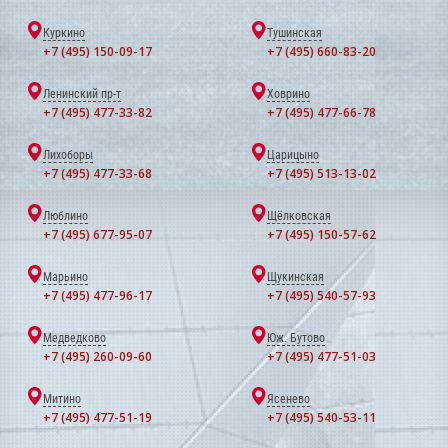
Куркино
Тушинская
+7 (495) 150-09-17
+7 (495) 660-83-20
Ленинский пр-т
Ховрино
+7 (495) 477-33-82
+7 (495) 477-66-78
Лихоборы
Царицыно
+7 (495) 477-33-68
+7 (495) 513-13-02
Люблино
Щёлковская
+7 (495) 677-95-07
+7 (495) 150-57-62
Марьино
Щукинская
+7 (495) 477-96-17
+7 (495) 540-57-93
Медведково
Юж. Бутово
+7 (495) 260-09-60
+7 (495) 477-51-03
Митино
Ясенево
+7 (495) 477-51-19
+7 (495) 540-53-11