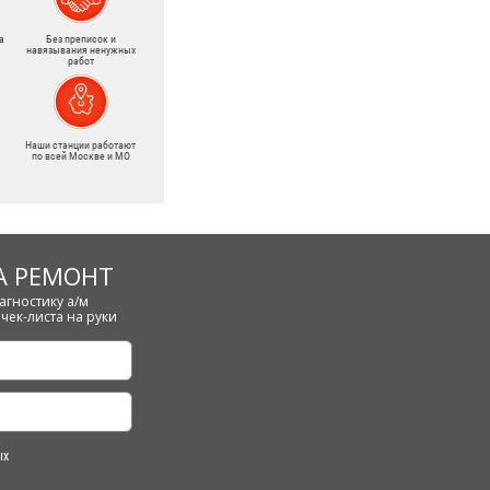
а
Без преписок и
навязывания ненужных
работ
Наши станции работают
по всей Москве и МО
А РЕМОНТ
агностику а/м
чек-листа на руки
ых