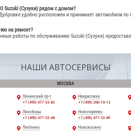
О Suzuki (Сузуки) рядом с домом?
 Дубровке удобно расположен и принимает автомобили по
тию на ремонт?
енные работы по обслуживанию Suzuki (Сузуки) предоставл
НАШИ АВТОСЕРВИСЫ
МОСКВА
Ленинский пр-т
Некрасовка
+7 (495) 477-33-82
+7 (495) 260-10-12
Лихоборы
Новогиреево
+7 (495) 477-33-68
+7 (495) 477-33-85
Люблино
Новокосино