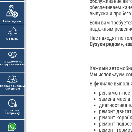
обслуживание авт
обеспечиваем каче
выпуска и пробега
Работа у нас
Если вам требуетс
надежным решением
Нас находят по го
Отзывы
Сузуки рядом»
,
«з
Предложить
сотрудничество
Каждый автомобил
Мы используем сов
В филиале выполн
Корпоративным
клиентам
регламентное 
замена масла 
диагностика э
ремонт двигат
Оплата в
рассрочку
ремонт коробк
ремонт подвес
ремонт тормоз