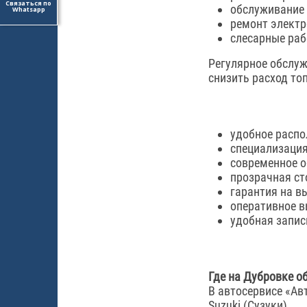
Связаться по
обслуживание
Whatsapp
ремонт электр
слесарные раб
Регулярное обслуж
снизить расход то
удобное распо
специализация 
современное о
прозрачная ст
гарантия на в
оперативное в
удобная запис
Где на Дубровке об
В автосервисе «Ав
Suzuki (Сузуки).