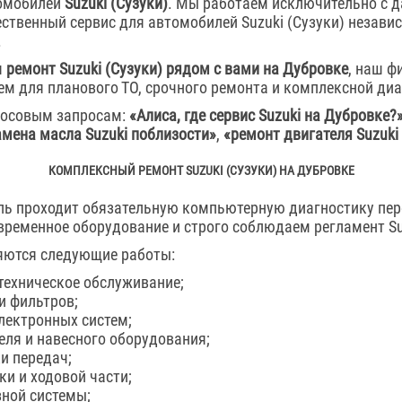
омобилей
Suzuki (Сузуки)
. Мы работаем исключительно с д
ственный сервис для автомобилей Suzuki (Сузуки) независ
.
я
ремонт Suzuki (Сузуки) рядом с вами на Дубровке
, наш ф
 для планового ТО, срочного ремонта и комплексной диа
лосовым запросам:
«Алиса, где сервис Suzuki на Дубровке?
амена масла Suzuki поблизости»
,
«ремонт двигателя Suzuki
КОМПЛЕКСНЫЙ РЕМОНТ SUZUKI (СУЗУКИ) НА ДУБРОВКЕ
ь проходит обязательную компьютерную диагностику пер
ременное оборудование и строго соблюдаем регламент Suz
яются следующие работы:
техническое обслуживание;
и фильтров;
лектронных систем;
еля и навесного оборудования;
и передач;
ки и ходовой части;
ной системы;