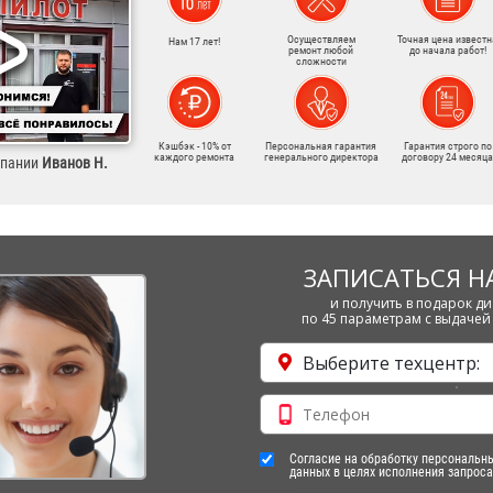
Осуществляем
Точная цена известн
Нам 17 лет!
ремонт любой
до начала работ!
сложности
Кэшбэк - 10% от
Персональная гарантия
Гарантия строго по
каждого ремонта
генерального директора
договору 24 месяца
мпании
Иванов Н.
ЗАПИСАТЬСЯ Н
и получить в подарок ди
по 45 параметрам с выдачей 
Выберите техцентр:
Согласие на обработку персональн
данных в целях исполнения запроса