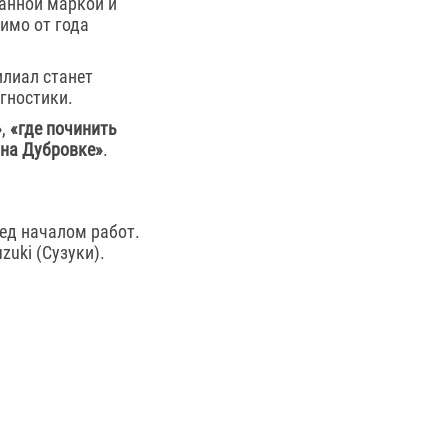
анной маркой и
имо от года
илиал станет
гностики.
»
,
«где починить
 на Дубровке»
.
ед началом работ.
uki (Сузуки).