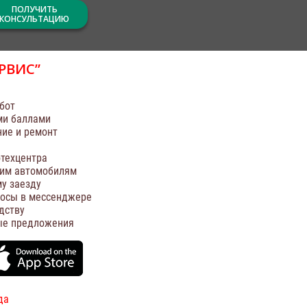
ПОЛУЧИТЬ
КОНСУЛЬТАЦИЮ
РВИС”
бот
ми баллами
ние и ремонт
техцентра
оим автомобилям
у заезду
росы в мессенджере
дству
ые предложения
да