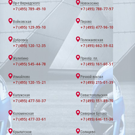
Пр-т Вернадского
Новокосино
+7 (495) 789-49-10
+7 (495) 788-77-97
Войковская
Перово
+7 (495) 129-99-10
+7 (495) 477-96-10
Дубровка
Полежаевская
+7 (495) 120-12-35
+7 (495) 662-59-02
Жулебино
Преобр. пл.
+7 (495) 545-44-78
+7 (495) 161-60-51
Измайлово
Речной вокзал
+7 (495) 120-15-21
+7 (495) 215-01-39
Калужская
Севастопольская
+7 (495) 477-50-37
+7 (495) 151-89-70
Коломенская
Северное Бутово
+7 (495) 477-33-61
+7 (495) 646-11-36
Крылатское
Солнцево