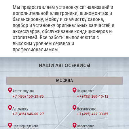
Мы предоставляем установку сигнализаций и
дополнительной электроники, шиномонтаж и
балансировку, мойку и химчистку салона,
подбор и установку оригинальных запчастей и
аксессуаров, обслуживание кондиционеров и
отопителей. Все работы выполняются с
высоким уровнем сервиса и
профессионализмом.
НАШИ АВТОСЕРВИСЫ
МОСКВА
Автозаводская
Некрасовка
+7 (495) 150-29-85
+7 (495) 260-10-12
Алтуфьево
Новогиреево
+7 (495) 846-00-27
+7 (495) 477-33-85
Пр-т Вернадского
Новокосино