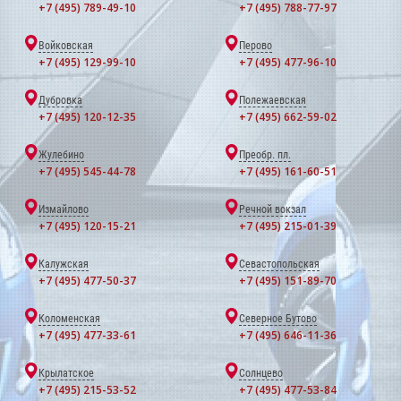
+7 (495) 789-49-10
+7 (495) 788-77-97
Войковская
Перово
+7 (495) 129-99-10
+7 (495) 477-96-10
Дубровка
Полежаевская
+7 (495) 120-12-35
+7 (495) 662-59-02
Жулебино
Преобр. пл.
+7 (495) 545-44-78
+7 (495) 161-60-51
Измайлово
Речной вокзал
+7 (495) 120-15-21
+7 (495) 215-01-39
Калужская
Севастопольская
+7 (495) 477-50-37
+7 (495) 151-89-70
Коломенская
Северное Бутово
+7 (495) 477-33-61
+7 (495) 646-11-36
Крылатское
Солнцево
+7 (495) 215-53-52
+7 (495) 477-53-84