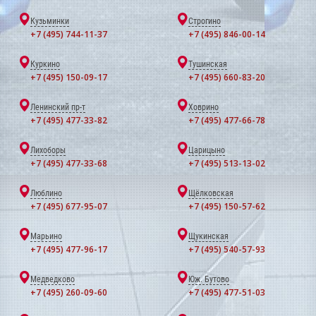
Кузьминки
Строгино
+7 (495) 744-11-37
+7 (495) 846-00-14
Куркино
Тушинская
+7 (495) 150-09-17
+7 (495) 660-83-20
Ленинский пр-т
Ховрино
+7 (495) 477-33-82
+7 (495) 477-66-78
Лихоборы
Царицыно
+7 (495) 477-33-68
+7 (495) 513-13-02
Люблино
Щёлковская
+7 (495) 677-95-07
+7 (495) 150-57-62
Марьино
Щукинская
+7 (495) 477-96-17
+7 (495) 540-57-93
Медведково
Юж. Бутово
+7 (495) 260-09-60
+7 (495) 477-51-03