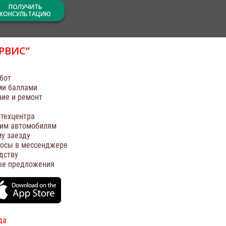
ПОЛУЧИТЬ
КОНСУЛЬТАЦИЮ
РВИС”
бот
ми баллами
ние и ремонт
техцентра
оим автомобилям
у заезду
росы в мессенджере
дству
ые предложения
да