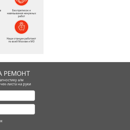
а
Без преписок и
навязывания ненужных
работ
Наши станции работают
по всей Москве и МО
А РЕМОНТ
агностику а/м
чек-листа на руки
ых