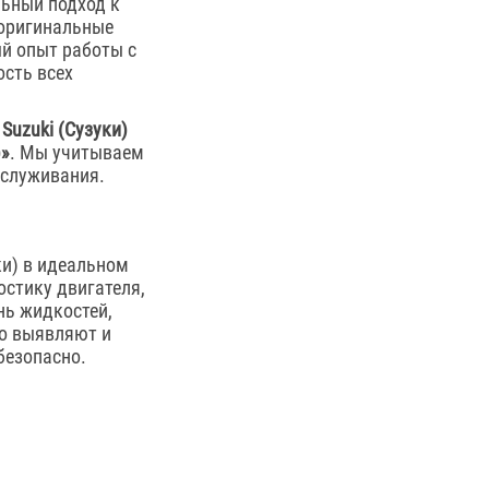
ьный подход к
 оригинальные
й опыт работы с
ость всех
 Suzuki (Сузуки)
)»
. Мы учитываем
бслуживания.
ки) в идеальном
стику двигателя,
нь жидкостей,
но выявляют и
безопасно.