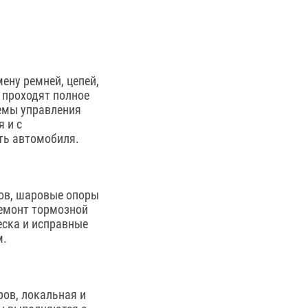
ену ремней, цепей,
 проходят полное
темы управления
 и с
ть автомобиля.
ов, шаровые опоры
ремонт тормозной
еска и исправные
м.
ров, локальная и