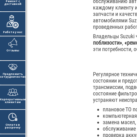
обслуживанию ав
Ремонт с
доставкой
каждому клиенту и
запчасти и качест
автомобилями Suzu
проведенных рабо
Работа у нас
Владельцы Suzuki 
поблизости»
,
«ремо
эти потребности, 
Отзывы
Регулярное технич
Предложить
сотрудничество
состоянии и предо
трансмиссии, подв
состояние фильтро
устраняют неиспра
Корпоративным
клиентам
плановое ТО п
компьютерная 
замена масел,
Оплата в
рассрочку
обслуживание 
проверка акку