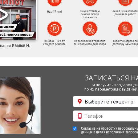
Осуществляем
Точная цена известн
Нам 17 лет!
ремонт любой
до начала работ!
сложности
Кэшбэк - 10% от
Персональная гарантия
Гарантия строго по
каждого ремонта
генерального директора
договору 24 месяца
мпании
Иванов Н.
ЗАПИСАТЬСЯ Н
и получить в подарок ди
по 45 параметрам с выдачей 
Выберите техцентр:
Согласие на обработку персональн
данных в целях исполнения запроса