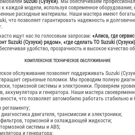
томобилей
Suzuki (Сузуки)
. Мы обеспечиваем профессионал
 к каждой модели, используя современное оборудование,
венные расходные материалы. Наши мастера имеют богаты
ki, что позволяет гарантировать надежность и долговечн
т.
часто ищут нас по голосовым запросам:
«Алиса, где сервис
нт Suzuki (Сузуки) рядом»
,
«где сделать ТО Suzuki (Сузуки
обеспечивая удобство, прозрачность и высокое качество о
КОМПЛЕКСНОЕ ТЕХНИЧЕСКОЕ ОБСЛУЖИВАНИЕ
еское обслуживание позволяет поддерживать Suzuki (Сузу
твращает серьезные поломки. Мы проводим полную диагно
ески, тормозной системы и электроники. Проверяем урове
в, аккумулятора и генератора. Наши мастера своевремен
вности, что позволяет автомобилю работать стабильно и 
о регламенту;
диагностика двигателя, трансмиссии и электроники;
 фильтров, тормозной и охлаждающей жидкости;
тормозной системы и ABS;
мулятора и генератора;